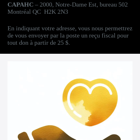
CAPAHC
– 2000, Notre-Dame Est, bureau 502
Montréal QC H2K 2N3
En indiquant votre adresse, vous nous permettrez
de vous envoyer par la poste un reçu fiscal pour
tout don à partir de 25 $.