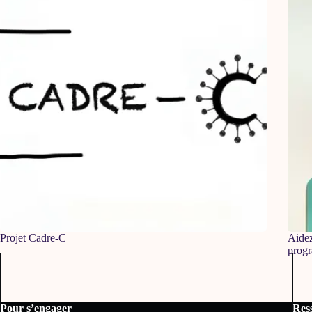
Projet Cadre-C
Aidez
prog
Pour s’engager
Ress