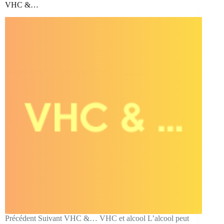
VHC &…
Précédent Suivant VHC &… VHC et alcool L’alcool peut