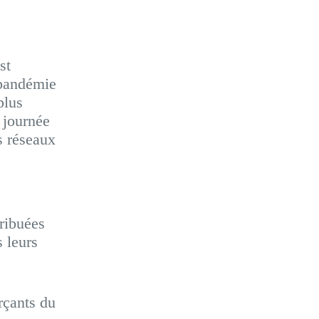
st
 pandémie
plus
 journée
s réseaux
tribuées
 leurs
çants du