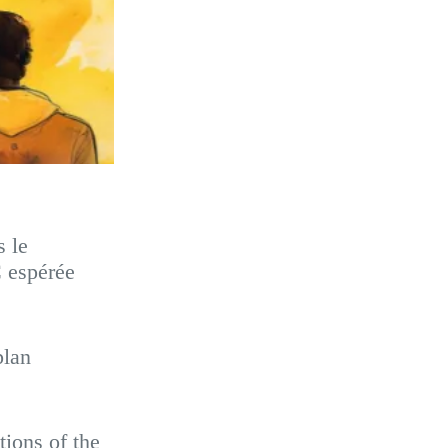
s le
C espérée
plan
ions of the