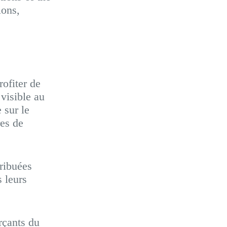
ions,
ofiter de
 visible au
 sur le
es de
tribuées
 leurs
çants du