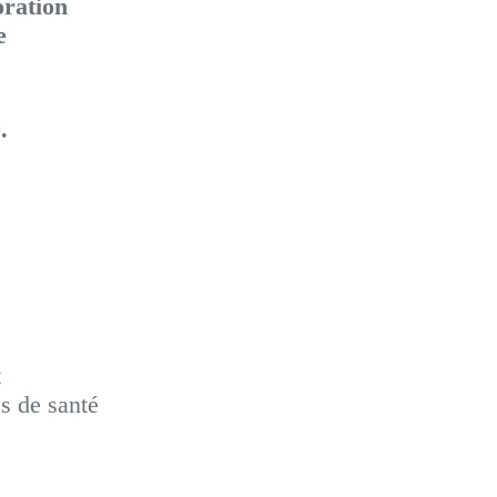
oration
e
.
t
s de santé