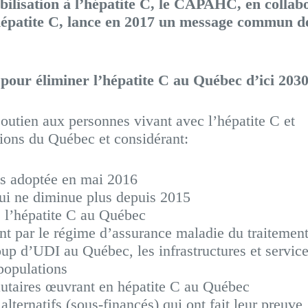
bilisation à l’hépatite C, le CAPAHC, en collab
 hépatite C, lance en 2017 un message commun d
 pour éliminer l’hépatite C au Québec d’ici 2030
 soutien aux personnes vivant avec l’hépatite C et
égions du Québec et considérant:
les adoptée en mai 2016
qui ne diminue plus depuis 2015
e l’hépatite C au Québec
nt par le régime d’assurance maladie du traitemen
up d’UDI au Québec, les infrastructures et service
 populations
utaires œuvrant en hépatite C au Québec
alternatifs (sous-financés) qui ont fait leur preuve