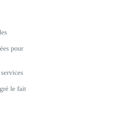
les
iées pour
 services
ré le fait